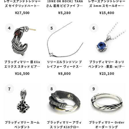
レザーズアンドトレジャー
【ONE OK ROCK】TAKA
レザーズアンドトレジャー
ズ セイクリッドハートピ
さん 着用 ビビファイ フー
ズ 3mm スモールオーバ
アス /ガーネット
プピアス
ルビーンズチェーン w/ロ
¥
27,500
¥
5,280
¥
15,400
ブスタークラスプ＆LTロ
ゴプレート
ブラッディマリー 昼 Elix
リリーエルランドソン プ
ブラッディマリー ネッリ
エリクス スタッド ピアス
レイフォー ヴィーナスチ
ペンダント -果実- w/ティ
w/ガーネット
ェーン / VENUS
アフローライト
¥
16,500
¥
8,800
¥
23,100
ブラッディマリー カーム
ブラッディマリー アヴィ
ブラッディマリー Order
ペンダント
ス リング K18クロー
オーダー リング