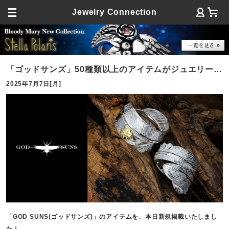
Jewelry Connection
「ゴッドサンズ」50種類以上のアイテムがジュエリーコ
2025年7月7日[月]
ネクションに新登場
「GOD SUNS(ゴッドサンズ)」のアイテムを、本日新規掲載いたしまし
た！