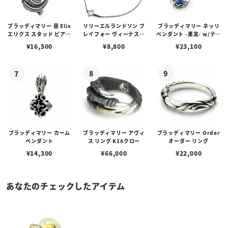
ブラッディマリー 昼 Elix
リリーエルランドソン プ
ブラッディマリー ネッリ
エリクス スタッド ピアス
レイフォー ヴィーナスチ
ペンダント -果実- w/ティ
w/ガーネット
ェーン / VENUS
アフローライト
¥
16,500
¥
8,800
¥
23,100
ブラッディマリー カーム
ブラッディマリー アヴィ
ブラッディマリー Order
ペンダント
ス リング K18クロー
オーダー リング
¥
14,300
¥
66,000
¥
22,000
あなたのチェックしたアイテム