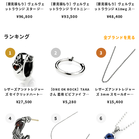
【要見積もり】ヴェルヴェ
【要見積もり】ヴェルヴェ
【要見積もり】ヴェルヴェ
ットラウンジ スター ジュ
ットラウンジ ライトニング
ットラウンジ K18wg スタ
エル スタッド ピアス K18/
スタッド ピアス K18/ダイ
ーピアス
¥
96,800
¥
93,500
¥
48,400
ダイヤモンド
ヤモンド
ランキング
全ブランドを見る
レザーズアンドトレジャー
【ONE OK ROCK】TAKA
レザーズアンドトレジャー
ズ セイクリッドハートピ
さん 着用 ビビファイ フー
ズ 3mm スモールオーバ
アス /ガーネット
プピアス
ルビーンズチェーン w/ロ
¥
27,500
¥
5,280
¥
15,400
ブスタークラスプ＆LTロ
ゴプレート