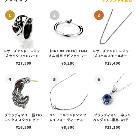
全ブランドを見る
レザーズアンドトレジャー
【ONE OK ROCK】TAKA
レザーズアンドトレジャー
ズ セイクリッドハートピ
さん 着用 ビビファイ フー
ズ 3mm スモールオーバ
アス /ガーネット
プピアス
ルビーンズチェーン w/ロ
¥
27,500
¥
5,280
¥
15,400
ブスタークラスプ＆LTロ
ゴプレート
ブラッディマリー 昼 Elix
リリーエルランドソン プ
ブラッディマリー ネッリ
エリクス スタッド ピアス
レイフォー ヴィーナスチ
ペンダント -果実- w/ティ
w/ガーネット
ェーン / VENUS
アフローライト
¥
16,500
¥
8,800
¥
23,100