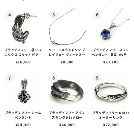
ブスタークラスプ＆LTロ
ゴプレート
ブラッディマリー 昼 Elix
リリーエルランドソン プ
ブラッディマリー ネッリ
エリクス スタッド ピアス
レイフォー ヴィーナスチ
ペンダント -果実- w/ティ
w/ガーネット
ェーン / VENUS
アフローライト
¥
16,500
¥
8,800
¥
23,100
ブラッディマリー カーム
ブラッディマリー アヴィ
ブラッディマリー Order
ペンダント
ス リング K18クロー
オーダー リング
¥
14,300
¥
66,000
¥
22,000