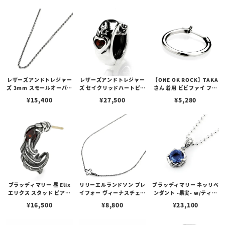
レザーズアンドトレジャー
レザーズアンドトレジャー
【ONE OK ROCK】TAKA
ズ 3mm スモールオーバル
ズ セイクリッドハートピア
さん 着用 ビビファイ フー
ビーンズチェーン w/ロブ
ス /ガーネット
プピアス
¥
15,400
¥
27,500
¥
5,280
スタークラスプ＆LTロゴプ
レート
ブラッディマリー 昼 Elix
リリーエルランドソン プレ
ブラッディマリー ネッリペ
エリクス スタッド ピアス
イフォー ヴィーナスチェー
ンダント -果実- w/ティア
w/ガーネット
ン / VENUS
フローライト
¥
16,500
¥
8,800
¥
23,100