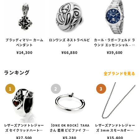
ブラッディマリー カーム
ロンワンズ ネストラペルピ
カール・ラガーフェルド ラ
ペンダント
ン
ウンド エッセンシャル - マ
ルチ ブルー サンレイ アイ
¥
14,300
¥
66,880
¥
39,600
コン ダイヤル シルバー
ランキング
全ブランドを見る
レザーズアンドトレジャー
【ONE OK ROCK】TAKA
レザーズアンドトレジャー
ズ セイクリッドハートピ
さん 着用 ビビファイ フー
ズ 3mm スモールオーバ
アス /ガーネット
プピアス
ルビーンズチェーン w/ロ
¥
27,500
¥
5,280
¥
15,400