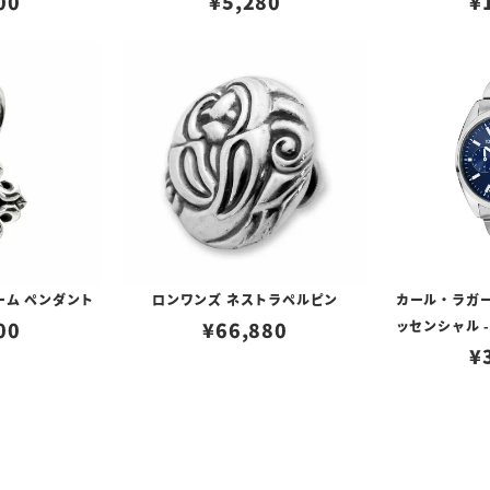
00
¥
5,280
¥
ーム ペンダント
ロンワンズ ネストラペルピン
カール・ラガー
00
¥
66,880
ッセンシャル -
イ アイコン
¥