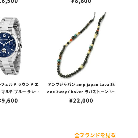
16,500
¥
8,800
フェルド ラウンド エ
アンプジャパン amp japan Lava St
 マルチ ブルー サンレ
one 3way Choker ラバストーン 3W
 ダイヤル シルバー
39,600
AYチョーカー
¥
22,000
全ブランドを見る