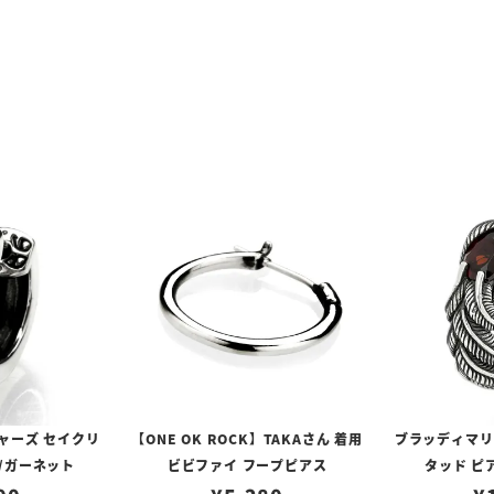
ャーズ セイクリ
【ONE OK ROCK】TAKAさん 着用
ブラッディマリー 
/ガーネット
ビビファイ フープピアス
タッド ピ