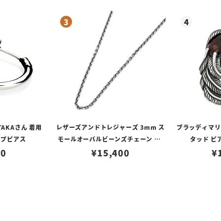
TAKAさん 着用
レザーズアンドトレジャーズ 3mm ス
ブラッディマリー 
ープピアス
モールオーバルビーンズチェーン w/
タッド ピ
80
ロブスタークラスプ＆LTロゴプレート
¥
15,400
¥