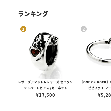
ランキング
レザーズアンドトレジャーズ セイクリ
【ONE OK ROCK】
ッドハートピアス /ガーネット
ビビファイ フ
¥
27,500
¥
5,2