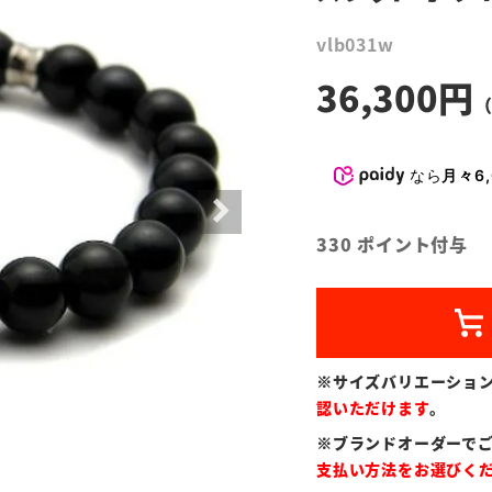
vlb031w
36,300
なら
月々6,
330
ポイント付与
※サイズバリエーショ
認いただけます
。
※ブランドオーダーで
支払い方法をお選びく