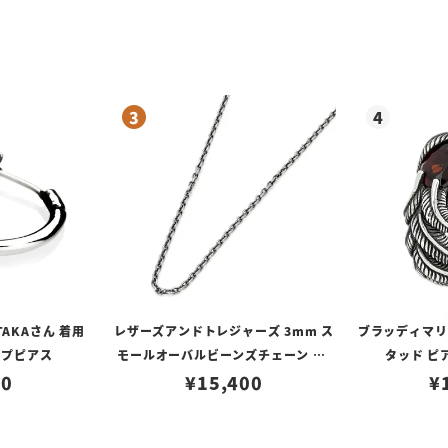
TAKAさん 着用
レザーズアンドトレジャーズ 3mm ス
ブラッディマリー 
ープピアス
モールオーバルビーンズチェーン w/
タッド ピ
80
ロブスタークラスプ＆LTロゴプレート
¥
15,400
¥