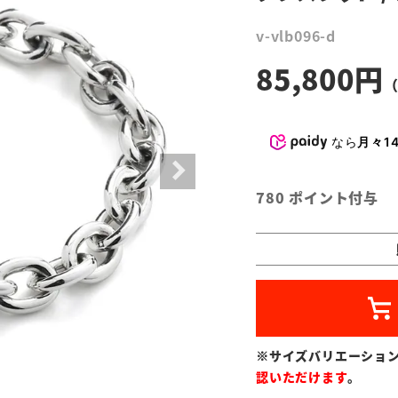
v-vlb096-d
85,800
なら
月々14
780
ポイント付与
※サイズバリエーショ
認いただけます
。