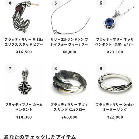
ブラッディマリー 昼 Elix
リリーエルランドソン プ
ブラッディマリー ネッリ
エリクス スタッド ピアス
レイフォー ヴィーナスチ
ペンダント -果実- w/ティ
w/ガーネット
ェーン / VENUS
アフローライト
¥
16,500
¥
8,800
¥
23,100
ブラッディマリー カーム
ブラッディマリー アヴィ
ブラッディマリー Order
ペンダント
ス リング K18クロー
オーダー リング
¥
14,300
¥
66,000
¥
22,000
あなたのチェックしたアイテム