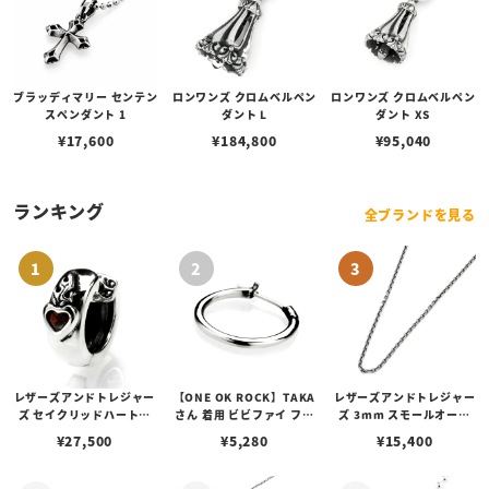
ブラッディマリー センテン
ロンワンズ クロムベルペン
ロンワンズ クロムベルペン
スペンダント 1
ダント L
ダント XS
¥
17,600
¥
184,800
¥
95,040
ランキング
全ブランドを見る
レザーズアンドトレジャー
【ONE OK ROCK】TAKA
レザーズアンドトレジャー
ズ セイクリッドハートピ
さん 着用 ビビファイ フー
ズ 3mm スモールオーバ
アス /ガーネット
プピアス
ルビーンズチェーン w/ロ
¥
27,500
¥
5,280
¥
15,400
ブスタークラスプ＆LTロ
ゴプレート