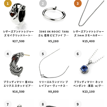
レザーズアンドトレジャー
【ONE OK ROCK】TAKA
レザーズアンドトレジャー
ズ セイクリッドハートピ
さん 着用 ビビファイ フー
ズ 3mm スモールオーバ
アス /ガーネット
プピアス
ルビーンズチェーン w/ロ
¥
27,500
¥
5,280
¥
15,400
ブスタークラスプ＆LTロ
ゴプレート
ブラッディマリー 昼 Elix
リリーエルランドソン プ
ブラッディマリー ネッリ
エリクス スタッド ピアス
レイフォー ヴィーナスチ
ペンダント -果実- w/ティ
w/ガーネット
ェーン / VENUS
アフローライト
¥
16,500
¥
8,800
¥
23,100