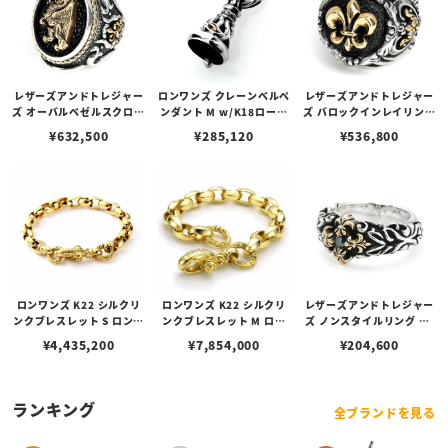
レザーズアンドトレジャー
ロンワンズ クレーンベルペ
レザーズアンドトレジャー
ズ オーバルベゼルスクロー
ンダント M w/K18ローズ
ズ バロックインレイリング
ルインレイリング w/K18r
ゴールドアイズ
w/K18フレアデリー＆サイ
¥
632,500
¥
285,120
¥
536,800
gグリフィン＆クロス＆ロ
ドフィリグリー w/ダイヤ
ープエッジ w/ブラックダ
モンド（サイド） w/サン
イヤモンド（サイド）
ディッドスティングレイ
（ブラック）
ロンワンズ K22 シルクリ
ロンワンズ K22 シルクリ
レザーズアンドトレジャー
ンクブレスレット S ロング
ンクブレスレット M ロン
ズ ノンスタイルリング w/
（23 シルクリンク）
グ（19 シルクリンク）
K18 フレアデリークロス
¥
4,435,200
¥
7,854,000
¥
204,600
w/ブルーダイヤモンド
ランキング
全ブランドを見る