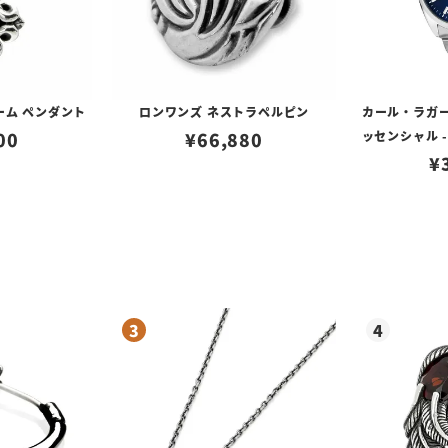
ーム ペンダント
ロンワンズ ネストラペルピン
カール・ラガー
00
¥
66,880
ッセンシャル -
イ アイコン
¥