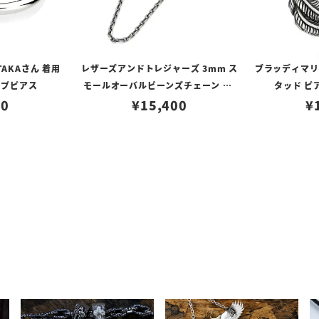
TAKAさん 着用
レザーズアンドトレジャーズ 3mm ス
ブラッディマリー 
ープピアス
モールオーバルビーンズチェーン w/
タッド ピ
80
ロブスタークラスプ＆LTロゴプレート
¥
15,400
¥