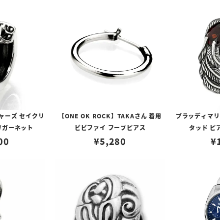
ャーズ セイクリ
【ONE OK ROCK】TAKAさん 着用
ブラッディマリー 
/ガーネット
ビビファイ フープピアス
タッド ピ
00
¥
5,280
¥