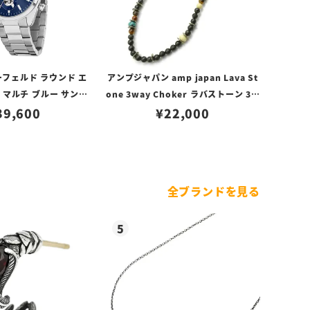
フェルド ラウンド エ
アンプジャパン amp japan Lava St
 マルチ ブルー サンレ
one 3way Choker ラバストーン 3W
 ダイヤル シルバー
39,600
AYチョーカー
¥
22,000
全ブランドを見る