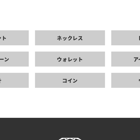
ント
ネックレス
ーン
ウォレット
ア
計
コイン