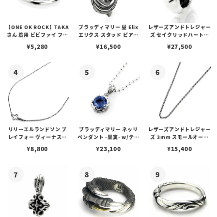
【ONE OK ROCK】TAKA
ブラッディマリー 昼 Elix
レザーズアンドトレジャー
さん 着用 ビビファイ フー
エリクス スタッド ピアス
ズ セイクリッドハートピ
プピアス
w/ガーネット
アス /ガーネット
¥
5,280
¥
16,500
¥
27,500
リリーエルランドソン プ
ブラッディマリー ネッリ
レザーズアンドトレジャー
レイフォー ヴィーナスチ
ペンダント -果実- w/ティ
ズ 3mm スモールオーバ
ェーン / VENUS
アフローライト
ルビーンズチェーン w/ロ
¥
8,800
¥
23,100
¥
15,400
ブスタークラスプ＆LTロ
ゴプレート