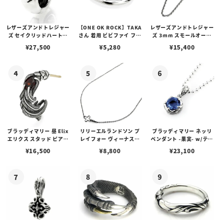
レザーズアンドトレジャー
【ONE OK ROCK】TAKA
レザーズアンドトレジャー
ズ セイクリッドハートピ
さん 着用 ビビファイ フー
ズ 3mm スモールオーバ
アス /ガーネット
プピアス
ルビーンズチェーン w/ロ
¥
27,500
¥
5,280
¥
15,400
ブスタークラスプ＆LTロ
ゴプレート
ブラッディマリー 昼 Elix
リリーエルランドソン プ
ブラッディマリー ネッリ
エリクス スタッド ピアス
レイフォー ヴィーナスチ
ペンダント -果実- w/ティ
w/ガーネット
ェーン / VENUS
アフローライト
¥
16,500
¥
8,800
¥
23,100