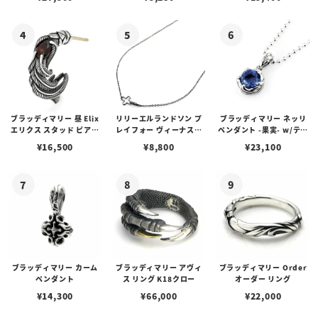
ブスタークラスプ＆LTロ
ゴプレート
ブラッディマリー 昼 Elix
リリーエルランドソン プ
ブラッディマリー ネッリ
エリクス スタッド ピアス
レイフォー ヴィーナスチ
ペンダント -果実- w/ティ
w/ガーネット
ェーン / VENUS
アフローライト
¥
16,500
¥
8,800
¥
23,100
ブラッディマリー カーム
ブラッディマリー アヴィ
ブラッディマリー Order
ペンダント
ス リング K18クロー
オーダー リング
¥
14,300
¥
66,000
¥
22,000