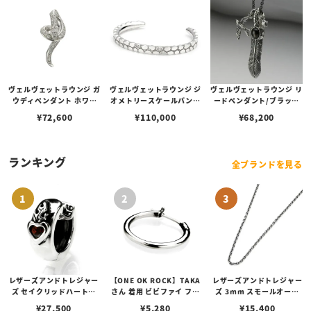
ヴェルヴェットラウンジ ガ
ヴェルヴェットラウンジ ジ
ヴェルヴェットラウンジ リ
ウディペンダント ホワイ
オメトリースケールバング
ードペンダント/ブラック
ト/キュービックジルコニ
ル ホワイト/ダイヤモンド
スターサファイア
¥
72,600
¥
110,000
¥
68,200
アパヴェ
ランキング
全ブランドを見る
レザーズアンドトレジャー
【ONE OK ROCK】TAKA
レザーズアンドトレジャー
ズ セイクリッドハートピ
さん 着用 ビビファイ フー
ズ 3mm スモールオーバ
アス /ガーネット
プピアス
ルビーンズチェーン w/ロ
¥
27,500
¥
5,280
¥
15,400