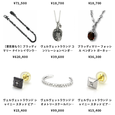
ョン ネックレス/アメシス
ダイヤモンド/スターチャ
ダイヤモンド/ハートチャ
¥
71,500
¥
18,700
¥
18,700
ト
ーム
ーム
【要見積もり】ブラッディ
ヴェルヴェットラウンジ コ
ブラッディマリー フォッシ
マリー ナイトレイヴンウォ
ンソレーションペンダン
ル ペンダント ガーネット
レット チェーン 大烏
ト/ダイヤモンド
化石
¥
620,400
¥
39,600
¥
36,300
ヴェルヴェットラウンジ シ
ヴェルヴェットラウンジ ジ
ヴェルヴェットラウンジ シ
ャイニー スタッド ピアス
オメトリースケールバング
ャイニー スタッド ピアス
ブラック/ダイヤモンド
ル ホワイト/ダイヤモンド
ホワイト/ダイヤモンド
¥
15,400
¥
99,000
¥
15,400