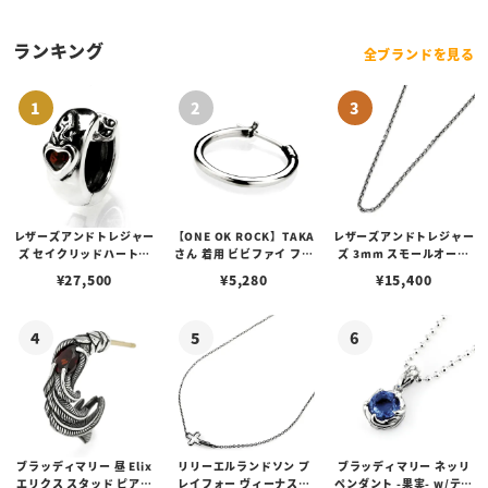
ランキング
全ブランドを見る
レザーズアンドトレジャー
【ONE OK ROCK】TAKA
レザーズアンドトレジャー
ズ セイクリッドハートピ
さん 着用 ビビファイ フー
ズ 3mm スモールオーバ
アス /ガーネット
プピアス
ルビーンズチェーン w/ロ
¥
27,500
¥
5,280
¥
15,400
ブスタークラスプ＆LTロ
ゴプレート
ブラッディマリー 昼 Elix
リリーエルランドソン プ
ブラッディマリー ネッリ
エリクス スタッド ピアス
レイフォー ヴィーナスチ
ペンダント -果実- w/ティ