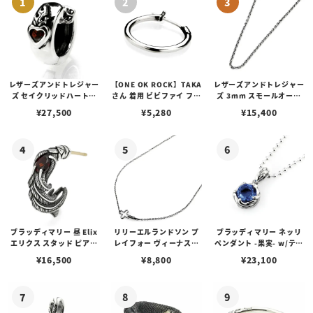
レザーズアンドトレジャー
【ONE OK ROCK】TAKA
レザーズアンドトレジャー
ズ セイクリッドハートピ
さん 着用 ビビファイ フー
ズ 3mm スモールオーバ
アス /ガーネット
プピアス
ルビーンズチェーン w/ロ
¥
27,500
¥
5,280
¥
15,400
ブスタークラスプ＆LTロ
ゴプレート
ブラッディマリー 昼 Elix
リリーエルランドソン プ
ブラッディマリー ネッリ
エリクス スタッド ピアス
レイフォー ヴィーナスチ
ペンダント -果実- w/ティ
w/ガーネット
ェーン / VENUS
アフローライト
¥
16,500
¥
8,800
¥
23,100