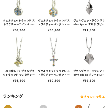
ヴェルヴェットラウンジ ス
ヴェルヴェットラウンジ ス
ヴェルヴェットラウンジ D
トラクチャーコインペンダ
トラクチャーペンダント ピ
elta Spear デルタ スピア
ント/ロジウムコーティン
ース/ロジウムコーティン
ペンダント ホワイト
¥
36,300
¥
30,800
¥
41,800
グ スワロフスキークリスタ
グ マルチカラー スワロフ
ル
スキークリスタル
【要見積もり】ヴェルヴェ
ヴェルヴェットラウンジ ス
ヴェルヴェットラウンジ P
ットラウンジ サンタテレサ
トラクチャーペンダント ク
olyhedron ポリヘドロン
ソーン ペンダント/ロジウ
ロス/ロジウムコーティン
ペンダント ホワイト
¥
74,800
¥
30,800
¥
36,300
ムコーティング K18ソーン
グ マルチカラー スワロフ
スキークリスタル
ランキング
全ブランドを見る