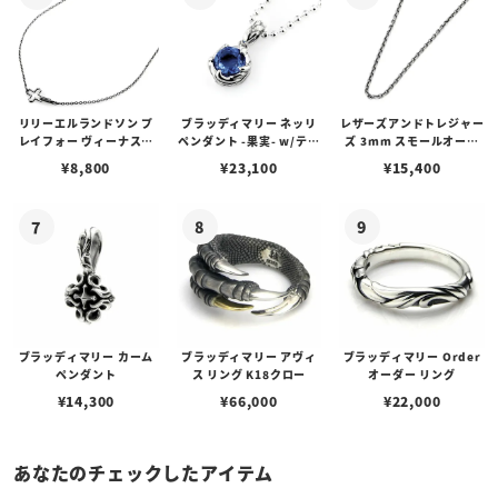
リリーエルランドソン プ
ブラッディマリー ネッリ
レザーズアンドトレジャー
レイフォー ヴィーナスチ
ペンダント -果実- w/ティ
ズ 3mm スモールオーバ
ェーン / VENUS
アフローライト
ルビーンズチェーン w/ロ
¥
8,800
¥
23,100
¥
15,400
ブスタークラスプ＆LTロ
ゴプレート
ブラッディマリー カーム
ブラッディマリー アヴィ
ブラッディマリー Order
ペンダント
ス リング K18クロー
オーダー リング
¥
14,300
¥
66,000
¥
22,000
あなたのチェックしたアイテム