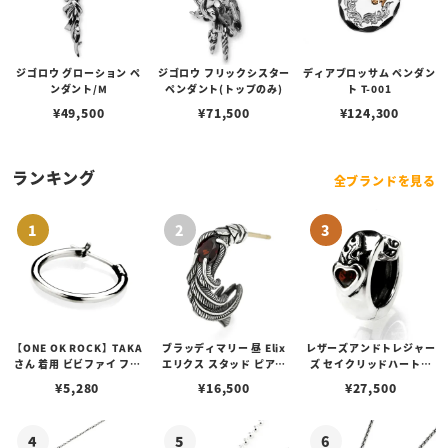
ジゴロウ グローション ペ
ジゴロウ フリックシスター
ディアブロッサム ペンダン
ンダント/M
ペンダント(トップのみ)
ト T-001
¥
49,500
¥
71,500
¥
124,300
ランキング
全ブランドを見る
【ONE OK ROCK】TAKA
ブラッディマリー 昼 Elix
レザーズアンドトレジャー
さん 着用 ビビファイ フー
エリクス スタッド ピアス
ズ セイクリッドハートピ
プピアス
w/ガーネット
アス /ガーネット
¥
5,280
¥
16,500
¥
27,500