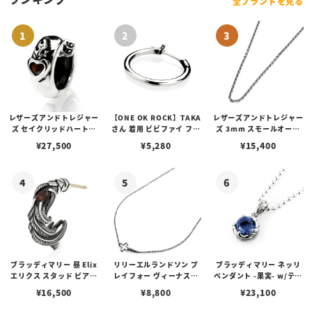
全ブランドを見る
レザーズアンドトレジャー
【ONE OK ROCK】TAKA
レザーズアンドトレジャー
ズ セイクリッドハートピ
さん 着用 ビビファイ フー
ズ 3mm スモールオーバ
アス /ガーネット
プピアス
ルビーンズチェーン w/ロ
¥
27,500
¥
5,280
¥
15,400
ブスタークラスプ＆LTロ
ゴプレート
ブラッディマリー 昼 Elix
リリーエルランドソン プ
ブラッディマリー ネッリ
エリクス スタッド ピアス
レイフォー ヴィーナスチ
ペンダント -果実- w/ティ
w/ガーネット
ェーン / VENUS
アフローライト
¥
16,500
¥
8,800
¥
23,100