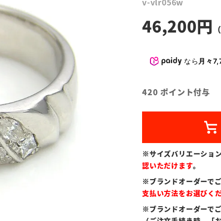
v-vlr056w
46,200
なら
月々7,
420
ポイント付与
※サイズバリエーショ
認いただけます
。
※ブランドオーダーで
支払い方法をお選びく
※ブランドオーダーで
（ご注文手続き時、「