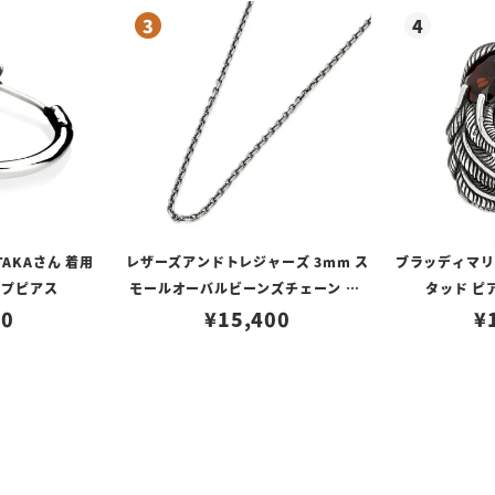
TAKAさん 着用
レザーズアンドトレジャーズ 3mm ス
ブラッディマリー 
ープピアス
モールオーバルビーンズチェーン w/
タッド ピ
80
ロブスタークラスプ＆LTロゴプレート
¥
15,400
¥