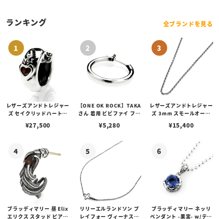
ランキング
全ブランドを見る
レザーズアンドトレジャー
【ONE OK ROCK】TAKA
レザーズアンドトレジャー
ズ セイクリッドハートピ
さん 着用 ビビファイ フー
ズ 3mm スモールオーバ
アス /ガーネット
プピアス
ルビーンズチェーン w/ロ
¥
27,500
¥
5,280
¥
15,400
ブスタークラスプ＆LTロ
ゴプレート
ブラッディマリー 昼 Elix
リリーエルランドソン プ
ブラッディマリー ネッリ
エリクス スタッド ピアス
レイフォー ヴィーナスチ
ペンダント -果実- w/ティ