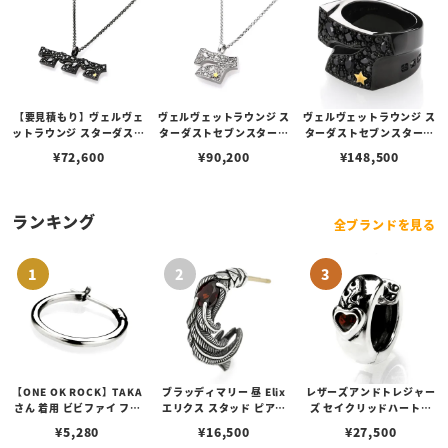
【要見積もり】ヴェルヴェ
ヴェルヴェットラウンジ ス
ヴェルヴェットラウンジ ス
ットラウンジ スターダスト
ターダストセブンスターペ
ターダストセブンスターリ
3セブンスターペンダント
ンダント ホワイト
ング ブラック
¥
72,600
¥
90,200
¥
148,500
ブラック
ランキング
全ブランドを見る
【ONE OK ROCK】TAKA
ブラッディマリー 昼 Elix
レザーズアンドトレジャー
さん 着用 ビビファイ フー
エリクス スタッド ピアス
ズ セイクリッドハートピ
プピアス
w/ガーネット
アス /ガーネット
¥
5,280
¥
16,500
¥
27,500