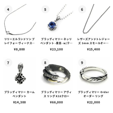
リリーエルランドソン プ
ブラッディマリー ネッリ
レザーズアンドトレジャー
レイフォー ヴィーナスチ
ペンダント -果実- w/ティ
ズ 3mm スモールオーバ
ェーン / VENUS
アフローライト
ルビーンズチェーン w/ロ
¥
8,800
¥
23,100
¥
15,400
ブスタークラスプ＆LTロ
ゴプレート
ブラッディマリー カーム
ブラッディマリー アヴィ
ブラッディマリー Order
ペンダント
ス リング K18クロー
オーダー リング
¥
14,300
¥
66,000
¥
22,000