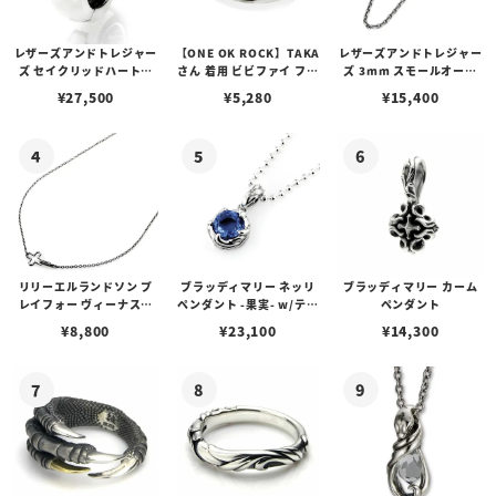
レザーズアンドトレジャー
【ONE OK ROCK】TAKA
レザーズアンドトレジャー
ズ セイクリッドハートピ
さん 着用 ビビファイ フー
ズ 3mm スモールオーバ
アス /ガーネット
プピアス
ルビーンズチェーン w/ロ
¥
27,500
¥
5,280
¥
15,400
ブスタークラスプ＆LTロ
ゴプレート
リリーエルランドソン プ
ブラッディマリー ネッリ
ブラッディマリー カーム
レイフォー ヴィーナスチ
ペンダント -果実- w/ティ
ペンダント
ェーン / VENUS
アフローライト
¥
8,800
¥
23,100
¥
14,300