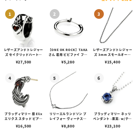
レザーズアンドトレジャー
【ONE OK ROCK】TAKA
レザーズアンドトレジャー
ズ セイクリッドハートピ
さん 着用 ビビファイ フー
ズ 3mm スモールオーバ
アス /ガーネット
プピアス
ルビーンズチェーン w/ロ
¥
27,500
¥
5,280
¥
15,400
ブスタークラスプ＆LTロ
ゴプレート
ブラッディマリー 昼 Elix
リリーエルランドソン プ
ブラッディマリー ネッリ
エリクス スタッド ピアス
レイフォー ヴィーナスチ
ペンダント -果実- w/ティ
w/ガーネット
ェーン / VENUS
アフローライト
¥
16,500
¥
8,800
¥
23,100