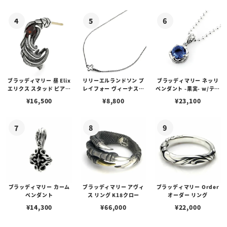
ゴプレート
ブラッディマリー 昼 Elix
リリーエルランドソン プ
ブラッディマリー ネッリ
エリクス スタッド ピアス
レイフォー ヴィーナスチ
ペンダント -果実- w/ティ
w/ガーネット
ェーン / VENUS
アフローライト
¥
16,500
¥
8,800
¥
23,100
ブラッディマリー カーム
ブラッディマリー アヴィ
ブラッディマリー Order
ペンダント
ス リング K18クロー
オーダー リング
¥
14,300
¥
66,000
¥
22,000