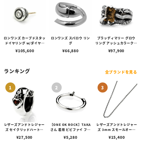
ロンワンズ カーブドスタッ
ロンワンズ スパロウ リン
ブラッディマリー グロウ
ドイヤリング w/ダイヤモ
グ
リング アッシュカラークォ
ンド
ーツ 生える
¥
105,600
¥
66,880
¥
97,900
ランキング
全ブランドを見る
レザーズアンドトレジャー
【ONE OK ROCK】TAKA
レザーズアンドトレジャー
ズ セイクリッドハートピ
さん 着用 ビビファイ フー
ズ 3mm スモールオーバ
アス /ガーネット
プピアス
ルビーンズチェーン w/ロ
¥
27,500
¥
5,280
¥
15,400
ブスタークラスプ＆LTロ