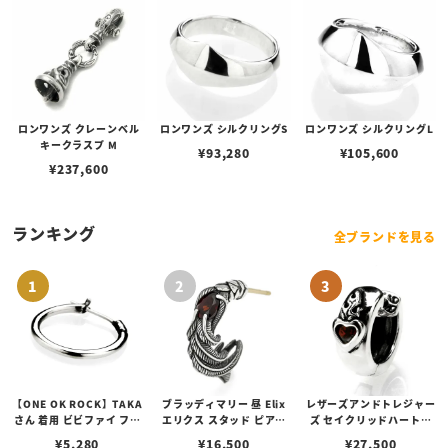
ロンワンズ クレーンベル
ロンワンズ シルクリングS
ロンワンズ シルクリングL
キークラスプ M
¥
93,280
¥
105,600
¥
237,600
ランキング
全ブランドを見る
【ONE OK ROCK】TAKA
ブラッディマリー 昼 Elix
レザーズアンドトレジャー
さん 着用 ビビファイ フー
エリクス スタッド ピアス
ズ セイクリッドハートピ
プピアス
w/ガーネット
アス /ガーネット
¥
5,280
¥
16,500
¥
27,500