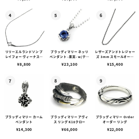
リリーエルランドソン プ
ブラッディマリー ネッリ
レザーズアンドトレジャー
レイフォー ヴィーナスチ
ペンダント -果実- w/ティ
ズ 3mm スモールオーバ
ェーン / VENUS
アフローライト
ルビーンズチェーン w/ロ
¥
8,800
¥
23,100
¥
15,400
ブスタークラスプ＆LTロ
ゴプレート
ブラッディマリー カーム
ブラッディマリー アヴィ
ブラッディマリー Order
ペンダント
ス リング K18クロー
オーダー リング
¥
14,300
¥
66,000
¥
22,000