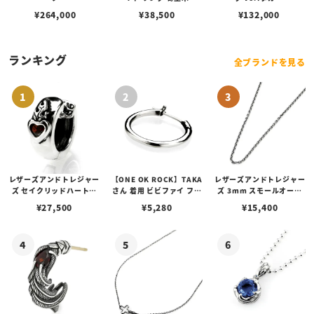
¥
264,000
¥
38,500
¥
132,000
ランキング
全ブランドを見る
レザーズアンドトレジャー
【ONE OK ROCK】TAKA
レザーズアンドトレジャー
ズ セイクリッドハートピ
さん 着用 ビビファイ フー
ズ 3mm スモールオーバ
アス /ガーネット
プピアス
ルビーンズチェーン w/ロ
¥
27,500
¥
5,280
¥
15,400
ブスタークラスプ＆LTロ
ゴプレート