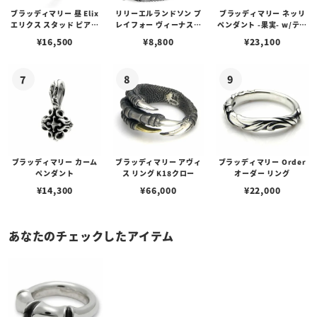
ブラッディマリー 昼 Elix
リリーエルランドソン プ
ブラッディマリー ネッリ
エリクス スタッド ピアス
レイフォー ヴィーナスチ
ペンダント -果実- w/ティ
w/ガーネット
ェーン / VENUS
アフローライト
¥
16,500
¥
8,800
¥
23,100
ブラッディマリー カーム
ブラッディマリー アヴィ
ブラッディマリー Order
ペンダント
ス リング K18クロー
オーダー リング
¥
14,300
¥
66,000
¥
22,000
あなたのチェックしたアイテム