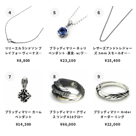
リリーエルランドソン プ
ブラッディマリー ネッリ
レザーズアンドトレジャー
レイフォー ヴィーナスチ
ペンダント -果実- w/ティ
ズ 3mm スモールオーバ
ェーン / VENUS
アフローライト
ルビーンズチェーン w/ロ
¥
8,800
¥
23,100
¥
15,400
ブスタークラスプ＆LTロ
ゴプレート
ブラッディマリー カーム
ブラッディマリー アヴィ
ブラッディマリー Order
ペンダント
ス リング K18クロー
オーダー リング
¥
14,300
¥
66,000
¥
22,000