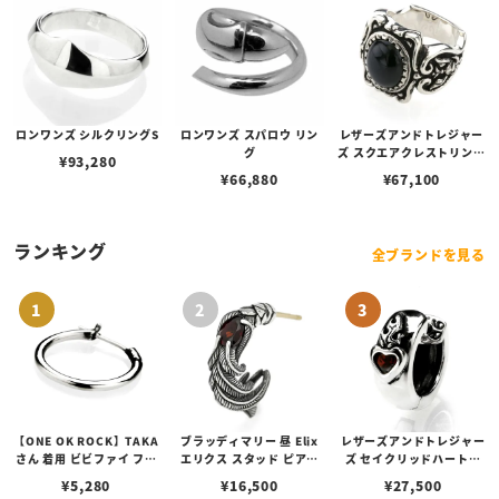
ロンワンズ シルクリングS
ロンワンズ スパロウ リン
レザーズアンドトレジャー
グ
ズ スクエアクレストリング
¥
93,280
オニキス
¥
66,880
¥
67,100
ランキング
全ブランドを見る
【ONE OK ROCK】TAKA
ブラッディマリー 昼 Elix
レザーズアンドトレジャー
さん 着用 ビビファイ フー
エリクス スタッド ピアス
ズ セイクリッドハートピ
プピアス
w/ガーネット
アス /ガーネット
¥
5,280
¥
16,500
¥
27,500