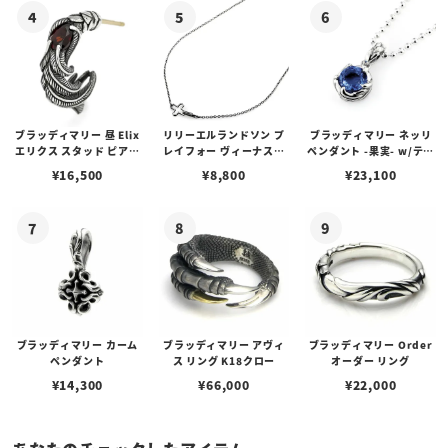
ブラッディマリー 昼 Elix
リリーエルランドソン プ
ブラッディマリー ネッリ
エリクス スタッド ピアス
レイフォー ヴィーナスチ
ペンダント -果実- w/ティ
w/ガーネット
ェーン / VENUS
アフローライト
¥
16,500
¥
8,800
¥
23,100
ブラッディマリー カーム
ブラッディマリー アヴィ
ブラッディマリー Order
ペンダント
ス リング K18クロー
オーダー リング
¥
14,300
¥
66,000
¥
22,000