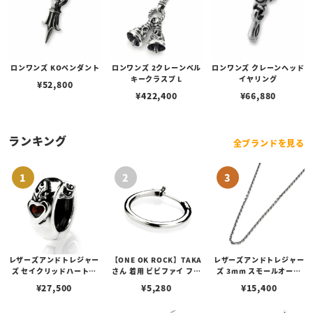
ロンワンズ KOペンダント
ロンワンズ 2クレーンベル
ロンワンズ クレーンヘッド
キークラスプ L
イヤリング
¥
52,800
¥
422,400
¥
66,880
ランキング
全ブランドを見る
レザーズアンドトレジャー
【ONE OK ROCK】TAKA
レザーズアンドトレジャー
ズ セイクリッドハートピ
さん 着用 ビビファイ フー
ズ 3mm スモールオーバ
アス /ガーネット
プピアス
ルビーンズチェーン w/ロ
¥
27,500
¥
5,280
¥
15,400
ブスタークラスプ＆LTロ
ゴプレート