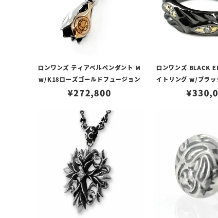
ロンワンズ ティアベルペンダント M
ロンワンズ BLACK E
w/K18ローズゴールドフュージョン
イトリング w/ブラ
¥
272,800
w/K18イエローゴー
¥
330,
ヤモン