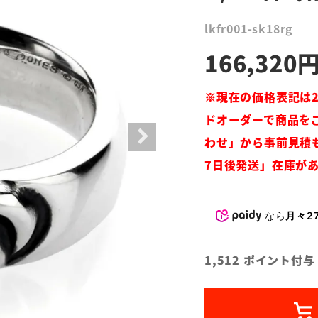
lkfr001-sk18rg
166,320
なら
月々27
1,512
ポイント付与