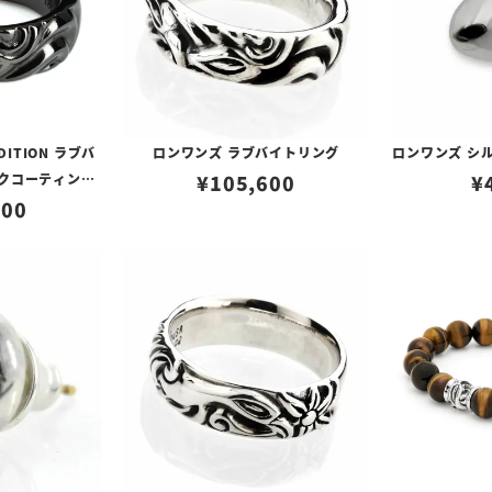
DITION ラブバ
ロンワンズ ラブバイトリング
ロンワンズ シ
ックコーティング
¥
105,600
¥
ルドアイズ/ダイ
000
ド