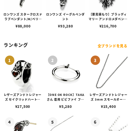
ロンワンズ スタークロスド
ロンワンズ イーグルペンダ
【要見積もり】ブラッディ
ラブペンダント/M/ペリド
ント
マリー アンドロメダペンダ
ット
ント w/ダイヤモンド
¥
88,000
¥
93,280
¥
216,700
ランキング
全ブランドを見る
レザーズアンドトレジャー
【ONE OK ROCK】TAKA
レザーズアンドトレジャー
ズ セイクリッドハートピ
さん 着用 ビビファイ フー
ズ 3mm スモールオーバ
アス /ガーネット
プピアス
ルビーンズチェーン w/ロ
¥
27,500
¥
5,280
¥
15,400
ブスタークラスプ＆LTロ
ゴプレート