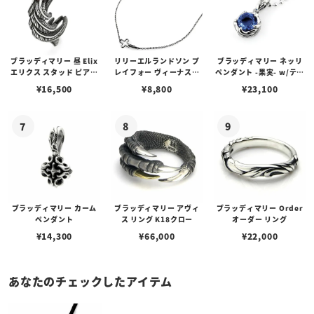
ブラッディマリー 昼 Elix
リリーエルランドソン プ
ブラッディマリー ネッリ
エリクス スタッド ピアス
レイフォー ヴィーナスチ
ペンダント -果実- w/ティ
w/ガーネット
ェーン / VENUS
アフローライト
¥
16,500
¥
8,800
¥
23,100
ブラッディマリー カーム
ブラッディマリー アヴィ
ブラッディマリー Order
ペンダント
ス リング K18クロー
オーダー リング
¥
14,300
¥
66,000
¥
22,000
あなたのチェックしたアイテム