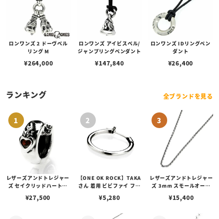
ロンワンズ 2 ドーヴベル
ロンワンズ アイビスベル/
ロンワンズ IDリングペン
リング M
ジャンプリングペンダント
ダント
¥
264,000
¥
147,840
¥
26,400
ランキング
全ブランドを見る
レザーズアンドトレジャー
【ONE OK ROCK】TAKA
レザーズアンドトレジャー
ズ セイクリッドハートピ
さん 着用 ビビファイ フー
ズ 3mm スモールオーバ
アス /ガーネット
プピアス
ルビーンズチェーン w/ロ
¥
27,500
¥
5,280
¥
15,400
ブスタークラスプ＆LTロ
ゴプレート