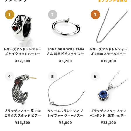
全ブランドを見る
レザーズアンドトレジャー
【ONE OK ROCK】TAKA
レザーズアンドトレジャー
ズ セイクリッドハートピ
さん 着用 ビビファイ フー
ズ 3mm スモールオーバ
アス /ガーネット
プピアス
ルビーンズチェーン w/ロ
¥
27,500
¥
5,280
¥
15,400
ブスタークラスプ＆LTロ
ゴプレート
ブラッディマリー 昼 Elix
リリーエルランドソン プ
ブラッディマリー ネッリ
エリクス スタッド ピアス
レイフォー ヴィーナスチ
ペンダント -果実- w/ティ
w/ガーネット
ェーン / VENUS
アフローライト
¥
16,500
¥
8,800
¥
23,100