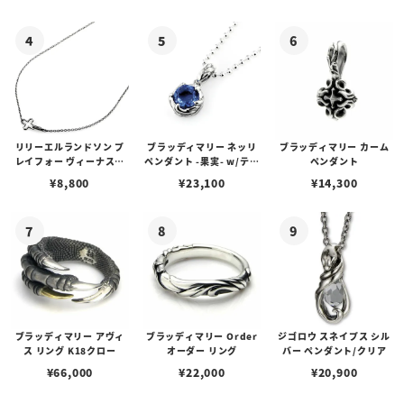
ゴプレート
リリーエルランドソン プ
ブラッディマリー ネッリ
ブラッディマリー カーム
レイフォー ヴィーナスチ
ペンダント -果実- w/ティ
ペンダント
ェーン / VENUS
アフローライト
¥
8,800
¥
23,100
¥
14,300
ブラッディマリー アヴィ
ブラッディマリー Order
ジゴロウ スネイプス シル
ス リング K18クロー
オーダー リング
バー ペンダント/クリア
¥
66,000
¥
22,000
¥
20,900