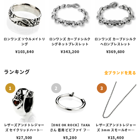
ロンワンズ ソウルメイトリ
ロンワンズ カーブドシルク
ロンワンズ カーブドシルク
ング
シグネットブレスレット
ヘロンブレスレット
¥
103,840
¥
343,200
¥
369,600
ランキング
全ブランドを見る
レザーズアンドトレジャー
【ONE OK ROCK】TAKA
レザーズアンドトレジャー
ズ セイクリッドハートピ
さん 着用 ビビファイ フー
ズ 3mm スモールオーバ
アス /ガーネット
プピアス
ルビーンズチェーン w/ロ
¥
27,500
¥
5,280
¥
15,400
ブスタークラスプ＆LTロ