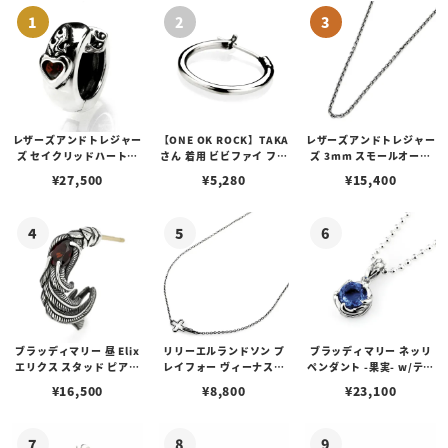
レザーズアンドトレジャー
【ONE OK ROCK】TAKA
レザーズアンドトレジャー
ズ セイクリッドハートピ
さん 着用 ビビファイ フー
ズ 3mm スモールオーバ
アス /ガーネット
プピアス
ルビーンズチェーン w/ロ
¥
27,500
¥
5,280
¥
15,400
ブスタークラスプ＆LTロ
ゴプレート
ブラッディマリー 昼 Elix
リリーエルランドソン プ
ブラッディマリー ネッリ
エリクス スタッド ピアス
レイフォー ヴィーナスチ
ペンダント -果実- w/ティ
w/ガーネット
ェーン / VENUS
アフローライト
¥
16,500
¥
8,800
¥
23,100