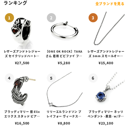
ランキング
全ブランドを見る
レザーズアンドトレジャー
【ONE OK ROCK】TAKA
レザーズアンドトレジャー
ズ セイクリッドハートピ
さん 着用 ビビファイ フー
ズ 3mm スモールオーバ
アス /ガーネット
プピアス
ルビーンズチェーン w/ロ
¥
27,500
¥
5,280
¥
15,400
ブスタークラスプ＆LTロ
ゴプレート
ブラッディマリー 昼 Elix
リリーエルランドソン プ
ブラッディマリー ネッリ
エリクス スタッド ピアス
レイフォー ヴィーナスチ
ペンダント -果実- w/ティ
w/ガーネット
ェーン / VENUS
アフローライト
¥
16,500
¥
8,800
¥
23,100