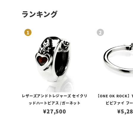
ランキング
レザーズアンドトレジャーズ セイクリ
【ONE OK ROCK】
ッドハートピアス /ガーネット
ビビファイ フ
¥
27,500
¥
5,2