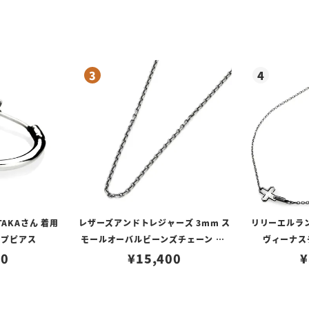
TAKAさん 着用
レザーズアンドトレジャーズ 3mm ス
リリーエルラ
ープピアス
モールオーバルビーンズチェーン w/
ヴィーナスチ
80
ロブスタークラスプ＆LTロゴプレート
¥
15,400
¥