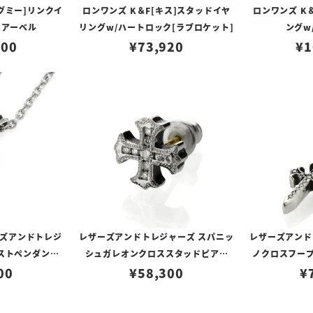
グミー]リンクイ
ロンワンズ K＆F[キス]スタッドイヤ
ロンワンズ K
ィアーベル
リングw/ハートロック[ラブロケット]
ングw
600
¥
73,920
¥
1
ズアンドトレジ
レザーズアンドトレジャーズ スパニッ
レザーズアンド
ストペンダント
シュガレオンクロススタッドピアス
ノクロスフープ
ーネット（カッ
00
w/ダイヤモンド/ダイヤモンド
¥
58,300
¥
のみ）