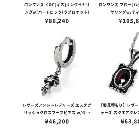
ロンワンズ K＆F[キス]リンクイヤリ
ロンワンズ フロー[ハ
ングw/ハートロック[ラブロケット]
ヤリングw/テ
¥
86,240
¥
105,
レザーズアンドトレジャーズ エスタブ
【要見積もり】レザー
リッシュクロスフープピアス w/ダイ
ャーズ スクエアクレ
¥
46,200
ヤモンド
（プレーン） w/ガ
¥
63,8
ト）（トップ