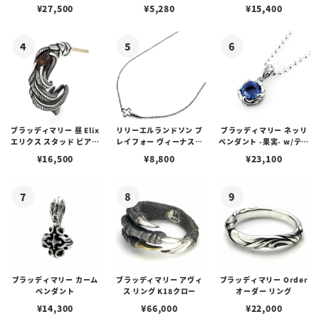
アス /ガーネット
プピアス
ルビーンズチェーン w/ロ
¥
27,500
¥
5,280
¥
15,400
ブスタークラスプ＆LTロ
ゴプレート
ブラッディマリー 昼 Elix
リリーエルランドソン プ
ブラッディマリー ネッリ
エリクス スタッド ピアス
レイフォー ヴィーナスチ
ペンダント -果実- w/ティ
w/ガーネット
ェーン / VENUS
アフローライト
¥
16,500
¥
8,800
¥
23,100
ブラッディマリー カーム
ブラッディマリー アヴィ
ブラッディマリー Order
ペンダント
ス リング K18クロー
オーダー リング
¥
14,300
¥
66,000
¥
22,000