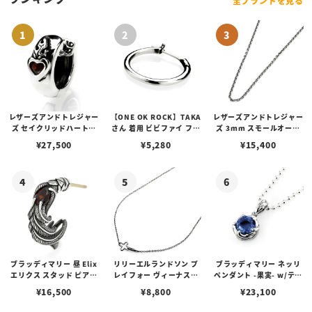
全ブランドを見る
レザーズアンドトレジャー
【ONE OK ROCK】TAKA
レザーズアンドトレジャー
ズ セイクリッドハートピ
さん 着用 ビビファイ フー
ズ 3mm スモールオーバ
アス /ガーネット
プピアス
ルビーンズチェーン w/ロ
¥
27,500
¥
5,280
¥
15,400
ブスタークラスプ＆LTロ
ゴプレート
ブラッディマリー 昼 Elix
リリーエルランドソン プ
ブラッディマリー ネッリ
エリクス スタッド ピアス
レイフォー ヴィーナスチ
ペンダント -果実- w/ティ
w/ガーネット
ェーン / VENUS
アフローライト
¥
16,500
¥
8,800
¥
23,100