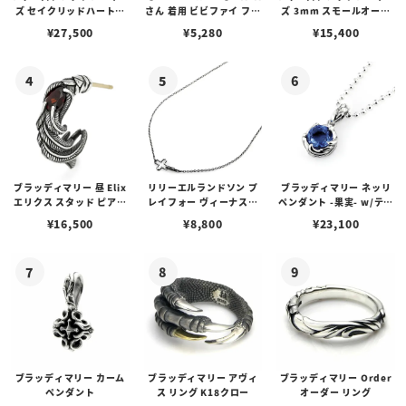
ズ セイクリッドハートピ
さん 着用 ビビファイ フー
ズ 3mm スモールオーバ
アス /ガーネット
プピアス
ルビーンズチェーン w/ロ
¥
27,500
¥
5,280
¥
15,400
ブスタークラスプ＆LTロ
ゴプレート
ブラッディマリー 昼 Elix
リリーエルランドソン プ
ブラッディマリー ネッリ
エリクス スタッド ピアス
レイフォー ヴィーナスチ
ペンダント -果実- w/ティ
w/ガーネット
ェーン / VENUS
アフローライト
¥
16,500
¥
8,800
¥
23,100
ブラッディマリー カーム
ブラッディマリー アヴィ
ブラッディマリー Order
ペンダント
ス リング K18クロー
オーダー リング