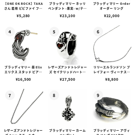
【ONE OK ROCK】TAKA
ブラッディマリー ネッリ
ブラッディマリー Order
さん 着用 ビビファイ フー
ペンダント -果実- w/ティ
オーダー リング
プピアス
アフローライト
¥
5,280
¥
23,100
¥
22,000
ブラッディマリー 昼 Elix
レザーズアンドトレジャー
リリーエルランドソン プ
エリクス スタッド ピアス
ズ セイクリッドハートピ
レイフォー ヴィーナスチ
w/ガーネット
アス /ガーネット
ェーン / VENUS
¥
16,500
¥
27,500
¥
8,800
レザーズアンドトレジャー
ブラッディマリー カーム
ブラッディマリー アヴィ