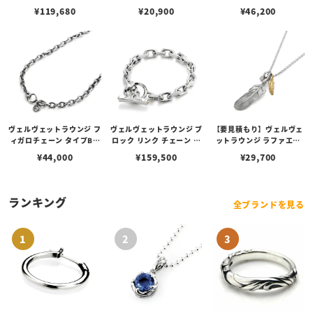
0cm
¥
119,680
¥
20,900
¥
46,200
ヴェルヴェットラウンジ フ
ヴェルヴェットラウンジ ブ
【要見積もり】ヴェルヴェ
ィガロチェーン タイプB 5
ロック リンク チェーン ブ
ットラウンジ ラファエル
0cm
レスレット / スネーク w/
ペンダント w/ Cz
¥
44,000
¥
159,500
¥
29,700
ダイヤモンド
ランキング
全ブランドを見る