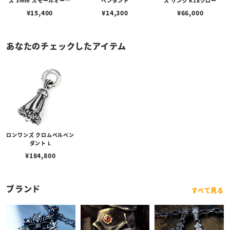
ズ 3mm スモールオーバ
ペンダント
ス リング K18クロー
ルビーンズチェーン w/ロ
¥
15,400
¥
14,300
¥
66,000
ブスタークラスプ＆LTロ
ゴプレート
あなたのチェックしたアイテム
ロンワンズ クロムベルペン
ダント L
¥
184,800
ブランド
すべて見る