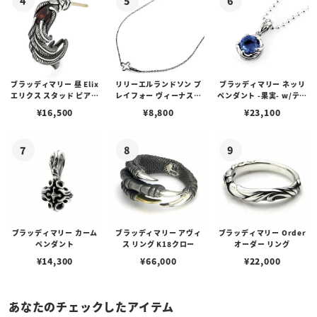
ブラッディマリー 昼 Elix
リリーエルランドソン プ
ブラッディマリー ネッリ
エリクス スタッド ピアス
レイフォー ヴィーナスチ
ペンダント -果実- w/ティ
w/ガーネット
ェーン / VENUS
アフローライト
¥
16,500
¥
8,800
¥
23,100
ブラッディマリー カーム
ブラッディマリー アヴィ
ブラッディマリー Order
ペンダント
ス リング K18クロー
オーダー リング
¥
14,300
¥
66,000
¥
22,000
あなたのチェックしたアイテム