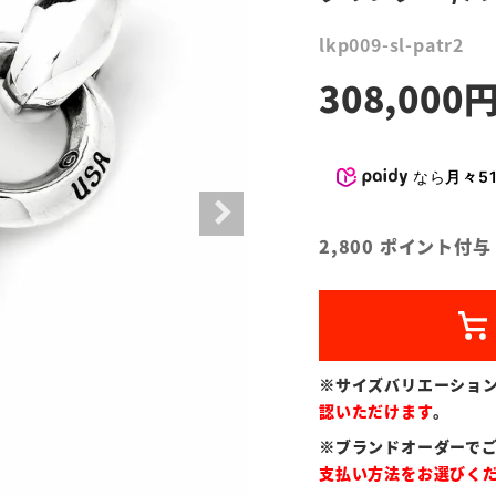
lkp009-sl-patr2
308,000
なら
月々51
2,800
ポイント付与
※サイズバリエーショ
認いただけます
。
※ブランドオーダーで
支払い方法をお選びく