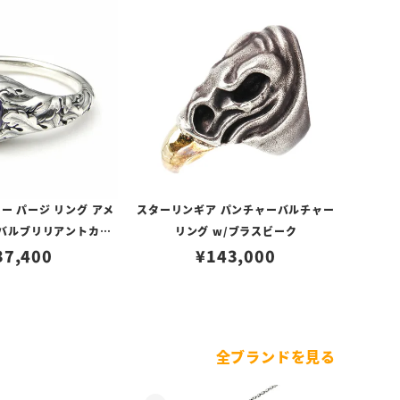
ー パージ リング アメ
スターリンギア パンチャーバルチャー
ーバルブリリアントカッ
リング w/ブラスビーク
37,400
ト）
¥
143,000
全ブランドを見る