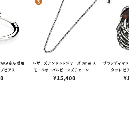
TAKAさん 着用
レザーズアンドトレジャーズ 3mm ス
ブラッディマリー 
ープピアス
モールオーバルビーンズチェーン w/
タッド ピ
80
ロブスタークラスプ＆LTロゴプレート
¥
15,400
¥