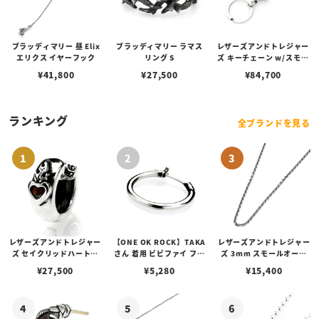
ブラッディマリー 昼 Elix
ブラッディマリー ラマス
レザーズアンドトレジャー
エリクス イヤーフック
リング S
ズ キーチェーン w/スモー
ルボーンクラスプ
¥
41,800
¥
27,500
¥
84,700
ランキング
全ブランドを見る
レザーズアンドトレジャー
【ONE OK ROCK】TAKA
レザーズアンドトレジャー
ズ セイクリッドハートピ
さん 着用 ビビファイ フー
ズ 3mm スモールオーバ
アス /ガーネット
プピアス
ルビーンズチェーン w/ロ
¥
27,500
¥
5,280
¥
15,400
ブスタークラスプ＆LTロ
ゴプレート