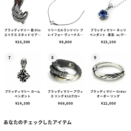
ブラッディマリー 昼 Elix
リリーエルランドソン プ
ブラッディマリー ネッリ
エリクス スタッド ピアス
レイフォー ヴィーナスチ
ペンダント -果実- w/ティ
w/ガーネット
ェーン / VENUS
アフローライト
¥
16,500
¥
8,800
¥
23,100
ブラッディマリー カーム
ブラッディマリー アヴィ
ブラッディマリー Order
ペンダント
ス リング K18クロー
オーダー リング
¥
14,300
¥
66,000
¥
22,000
あなたのチェックしたアイテム