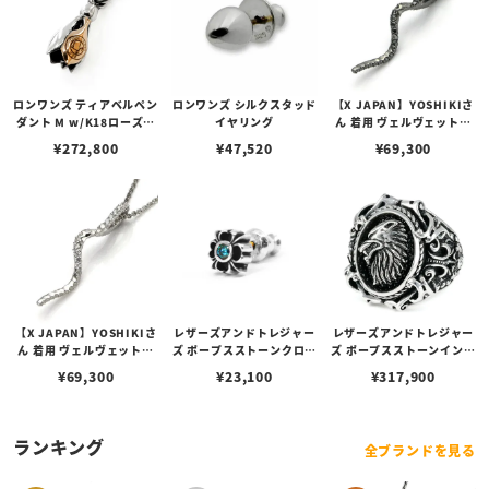
ロンワンズ ティアベルペン
ロンワンズ シルクスタッド
【X JAPAN】YOSHIKIさ
ダント M w/K18ローズゴ
イヤリング
ん 着用 ヴェルヴェットラ
ールドフュージョン
ウンジ クレームペンダント
¥
272,800
¥
47,520
¥
69,300
ブラックコーティング キュ
ービックジルコニア
【X JAPAN】YOSHIKIさ
レザーズアンドトレジャー
レザーズアンドトレジャー
ん 着用 ヴェルヴェットラ
ズ ポープスストーンクロス
ズ ポープスストーンインレ
ウンジ クレームペンダント
ピアス w/ブルーダイヤモ
イリング w/ウルフ/スティ
¥
69,300
¥
23,100
¥
317,900
ホワイトロジウムコーティ
ンド
ングレイ（ブラック） w/
ング キュービックジルコニ
ダイヤモンド(サイド)
ア
ランキング
全ブランドを見る