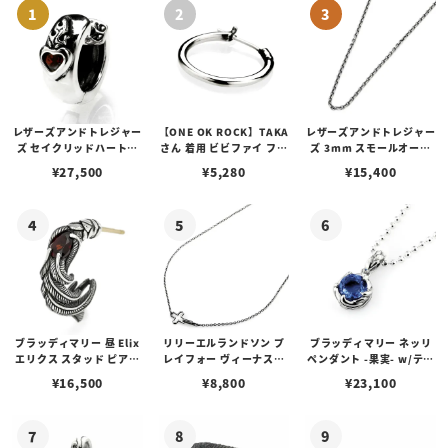
レザーズアンドトレジャー
【ONE OK ROCK】TAKA
レザーズアンドトレジャー
ズ セイクリッドハートピ
さん 着用 ビビファイ フー
ズ 3mm スモールオーバ
アス /ガーネット
プピアス
ルビーンズチェーン w/ロ
¥
27,500
¥
5,280
¥
15,400
ブスタークラスプ＆LTロ
ゴプレート
ブラッディマリー 昼 Elix
リリーエルランドソン プ
ブラッディマリー ネッリ
エリクス スタッド ピアス
レイフォー ヴィーナスチ
ペンダント -果実- w/ティ
w/ガーネット
ェーン / VENUS
アフローライト
¥
16,500
¥
8,800
¥
23,100