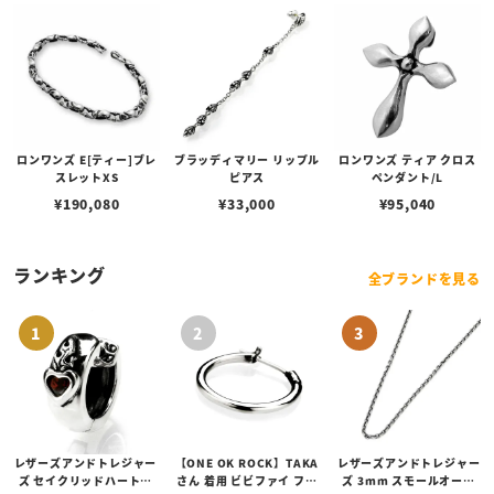
ロンワンズ E[ティー]ブレ
ブラッディマリー リップル
ロンワンズ ティア クロス
スレットXS
ピアス
ペンダント/L
¥
190,080
¥
33,000
¥
95,040
ランキング
全ブランドを見る
レザーズアンドトレジャー
【ONE OK ROCK】TAKA
レザーズアンドトレジャー
ズ セイクリッドハートピ
さん 着用 ビビファイ フー
ズ 3mm スモールオーバ