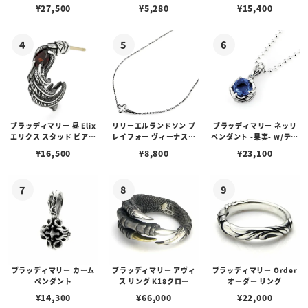
アス /ガーネット
プピアス
ルビーンズチェーン w/ロ
¥
27,500
¥
5,280
¥
15,400
ブスタークラスプ＆LTロ
ゴプレート
ブラッディマリー 昼 Elix
リリーエルランドソン プ
ブラッディマリー ネッリ
エリクス スタッド ピアス
レイフォー ヴィーナスチ
ペンダント -果実- w/ティ
w/ガーネット
ェーン / VENUS
アフローライト
¥
16,500
¥
8,800
¥
23,100
ブラッディマリー カーム
ブラッディマリー アヴィ
ブラッディマリー Order
ペンダント
ス リング K18クロー
オーダー リング
¥
14,300
¥
66,000
¥
22,000