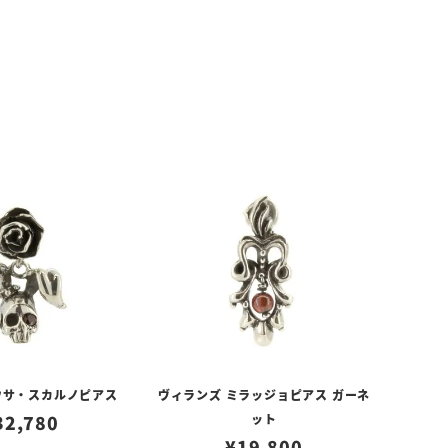
ウサ・スカルノピアス
ヴィランズ ミラッジョピアス ガーネ
32,780
ット
¥
19,800