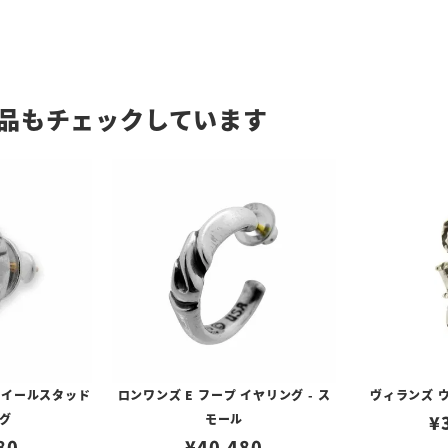
品もチェックしています
ホイールスタッド
ロンワンズ E フープ イヤリング - ス
ヴィランズ 
グ
モール
¥
80
¥
40,480