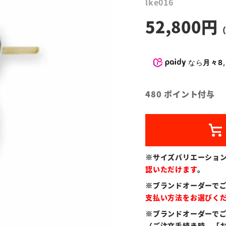
lke016
52,800
なら
月々8,
480
ポイント付与
※サイズバリエーショ
認いただけます
。
※ブランドオーダーで
支払い方法をお選びく
※ブランドオーダーで
（ご注文手続き時、「