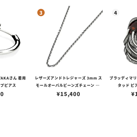
TAKAさん 着用
レザーズアンドトレジャーズ 3mm ス
ブラッディマリー 
ープピアス
モールオーバルビーンズチェーン w/
タッド ピ
80
ロブスタークラスプ＆LTロゴプレート
¥
15,400
¥