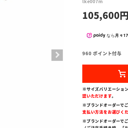
lke007m
105,600
なら
月々17
960
ポイント付与
※サイズバリエーショ
認いただけます
。
※ブランドオーダーで
支払い方法をお選びく
※ブランドオーダーで
（ご注文手続き時、「