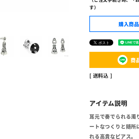
す）
購入商品
商
送料込
耳元で奏でられる濁
ートなつくりと随所
れる高貴なピアス。