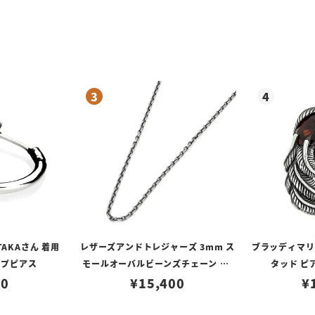
TAKAさん 着用
レザーズアンドトレジャーズ 3mm ス
ブラッディマリー 
ープピアス
モールオーバルビーンズチェーン w/
タッド ピ
80
ロブスタークラスプ＆LTロゴプレート
¥
15,400
¥