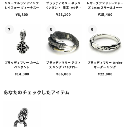
リリーエルランドソン プ
ブラッディマリー ネッリ
レザーズアンドトレジャー
レイフォー ヴィーナスチ
ペンダント -果実- w/ティ
ズ 3mm スモールオーバ
ェーン / VENUS
アフローライト
ルビーンズチェーン w/ロ
¥
8,800
¥
23,100
¥
15,400
ブスタークラスプ＆LTロ
ゴプレート
ブラッディマリー カーム
ブラッディマリー アヴィ
ブラッディマリー Order
ペンダント
ス リング K18クロー
オーダー リング
¥
14,300
¥
66,000
¥
22,000
あなたのチェックしたアイテム