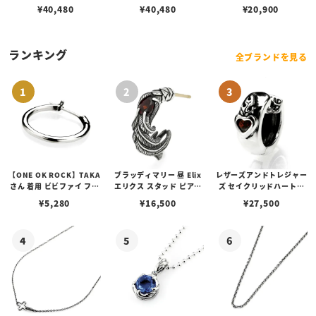
¥
40,480
¥
40,480
¥
20,900
ランキング
全ブランドを見る
【ONE OK ROCK】TAKA
ブラッディマリー 昼 Elix
レザーズアンドトレジャー
さん 着用 ビビファイ フー
エリクス スタッド ピアス
ズ セイクリッドハートピ
プピアス
w/ガーネット
アス /ガーネット
¥
5,280
¥
16,500
¥
27,500