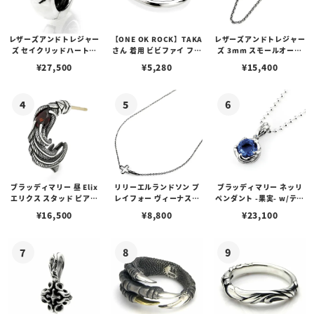
レザーズアンドトレジャー
【ONE OK ROCK】TAKA
レザーズアンドトレジャー
ズ セイクリッドハートピ
さん 着用 ビビファイ フー
ズ 3mm スモールオーバ
アス /ガーネット
プピアス
ルビーンズチェーン w/ロ
¥
27,500
¥
5,280
¥
15,400
ブスタークラスプ＆LTロ
ゴプレート
ブラッディマリー 昼 Elix
リリーエルランドソン プ
ブラッディマリー ネッリ
エリクス スタッド ピアス
レイフォー ヴィーナスチ
ペンダント -果実- w/ティ
w/ガーネット
ェーン / VENUS
アフローライト
¥
16,500
¥
8,800
¥
23,100