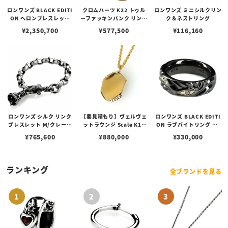
ロンワンズ BLACK EDITI
クロムハーツ K22 トゥル
ロンワンズ ミニシルクリン
ON ヘロンブレスレット
ーファッキンパンク リング
ク＆ネストリング
w/ブラックコーティング
Juvi punk 22K
¥
2,350,700
¥
577,500
¥
116,160
w/ K18イエローゴールド
アイズ&サークルリング&
クレーンリング w/ダイヤ
モンドカスタム
ロンワンズ シルク リンク
【要見積もり】ヴェルヴェ
ロンワンズ BLACK EDITI
ブレスレット M/クレーン
ットラウンジ Scale K18
ON ラブバイトリング w/
ベル M
ドッグタグ スケールペンダ
ブラックコーティング w/K
¥
765,600
¥
880,000
¥
330,000
ント ダイヤモンド
18イエローゴールドアイ
ズ/ダイヤモンド
ランキング
全ブランドを見る