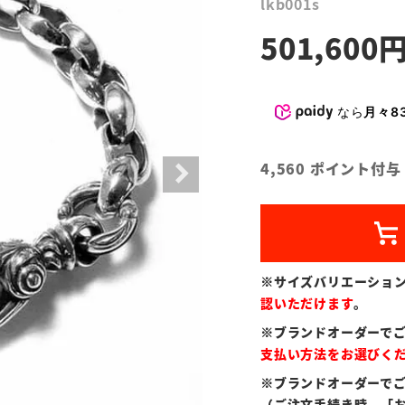
lkb001s
501,600
なら
月々83
4,560
ポイント付与
※サイズバリエーショ
認いただけます
。
※ブランドオーダーで
支払い方法をお選びく
※ブランドオーダーで
（ご注文手続き時、「